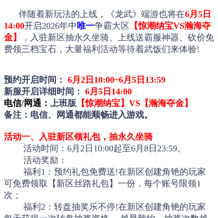
伴随着新玩法的上线，《龙武》端游也将在
6月5日
14:00
开启2026年中
唯一
争霸大区
【惊潮纳宝VS瀚海夺
金】
，入驻新区抽永久坐骑、上线送霸服神器、砍价免
费领三档宝石，大量福利活动等待着武饭们来体验!
预约开启时间：
6月2日10:00~6月5日1
3:59
新服开启详细时间：
6月5日14:00
电信/网通：
上班版
【惊潮纳宝】VS【瀚海夺金】
备注：电信、网通都能顺畅进入游戏。
活动一、入驻新区领礼包，抽永久坐骑
活动时间：6月2日10:00起至6月8日23:59。
活动奖励：
福利1：预约礼包免费送!在新区创建角铯的玩家
可免费领取【新区丝路礼包】一份，每个账号限领1
次；
福利2：转盘抽奖乐不停!在新区创建角
铯
的玩家