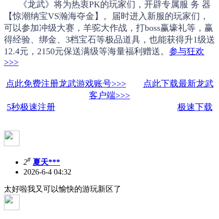
《龙武》将为热衷PK的玩家们，开辟专属服 务 器
【惊潮纳宝VS瀚海夺金】。届时进入新服的玩家们，
可以参加冲级大赛，羊驼大作战，打boss赢壕礼等，赢
得经验、绑金、3档宝石等极品道具，也能获得升1级送
12.4元，2150元保送满级等海量福利赠送。
参与狂欢
>>>
点此免费注册龙武游戏账号>>>
点此下载最新龙武
客户端>>>
5秒极速注册
极速下载
#
2
夏天***
2026-6-4 04:32
太好啦我又可以愉快的游玩新区了