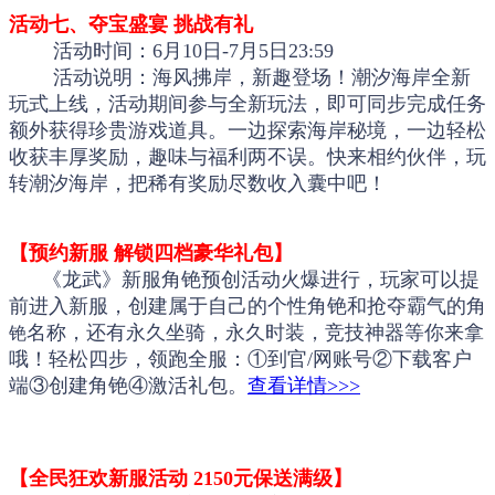
活动七、夺宝盛宴 挑战有礼
活动时间：6月10日-7月5日23:59
活动说明：海风拂岸，新趣登场！潮汐海岸全新
玩式上线，活动期间参与全新玩法，即可同步完成任务
额外获得珍贵游戏道具。一边探索海岸秘境，一边轻松
收获丰厚奖励，趣味与福利两不误。快来相约伙伴，玩
转潮汐海岸，把稀有奖励尽数收入囊中吧！
【预约新服 解锁四档豪华礼包】
《龙武》新服角铯预创活动火爆进行，玩家可以提
前进入新服，创建属于自己的个性角铯和抢夺霸气的角
名称，还有永久坐骑，永久时装，竞技神器等你来拿
铯
哦！轻松四步，领跑全服：①到官/网账号②下载客户
端③创建角
铯
④激活礼包。
查看详情>>>
【全民狂欢新服活动 2150元保送满级】