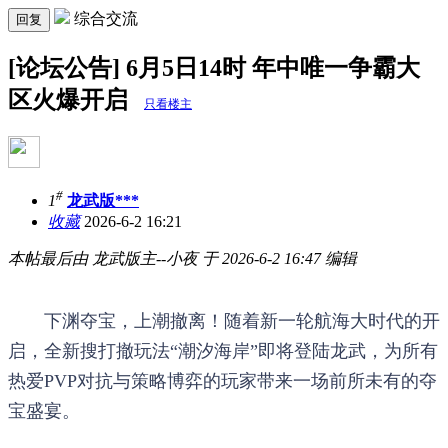
综合交流
回复
[论坛公告] 6月5日14时 年中唯一争霸大
区火爆开启
只看楼主
#
1
龙武版***
收藏
2026-6-2 16:21
本帖最后由 龙武版主--小夜 于 2026-6-2 16:47 编辑
下渊夺宝，上潮撤离！随着新一轮航海大时代的开
启，全新搜打撤玩法“潮汐海岸”即将登陆龙武，为所有
热爱PVP对抗与策略博弈的玩家带来一场前所未有的夺
宝盛宴。