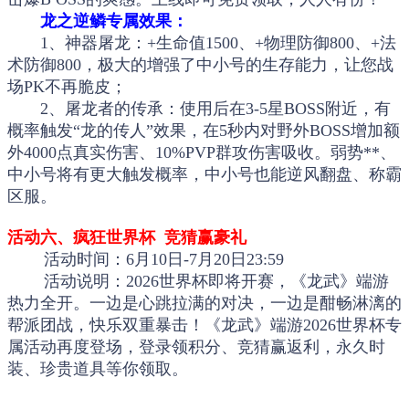
龙之逆鳞专属效果：
1、神器屠龙：+生命值1500、+物理防御800、+法
术防御800，极大的增强了中小号的生存能力，让您战
场PK不再脆皮；
2、屠龙者的传承：使用后在3-5星BOSS附近，有
概率触发“龙的传人”效果，在5秒内对野外BOSS增加额
外4000点真实伤害、10%PVP群攻伤害吸收。弱势**、
中小号将有更大触发概率，中小号也能逆风翻盘、称霸
区服。
活动六、疯狂世界杯 竞猜赢豪礼
活动时间：6月10日-7月20日23:59
活动说明：2026世界杯即将开赛，《龙武》端游
热力全开。一边是心跳拉满的对决，一边是酣畅淋漓的
帮派团战，快乐双重暴击！《龙武》端游2026世界杯专
属活动再度登场，登录领积分、竞猜赢返利，永久时
装、珍贵道具等你领取。