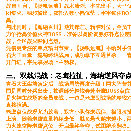
战局开启，【扬帆远航】战术清晰、率先出手，大**
团集火、稳步输出，依托人数小幅优势，牢牢锁住BO
高。
与此同时，【海纳百川】避其锋芒、精准对位，全员
力争抢高价值火神BOSS，准备以高阶资源弥补点位
战，全区战火瞬间点燃。
凭借更专注的单点输出节奏，【扬帆远航】不给对手
石大王血量，稳稳终结战局，成功拿下互通首杀——
开门红，率先掌握场上主动权。
三、双线混战：老鹰拉扯，海纳逆风夺
青石大王尘埃落定后，战场局势再度升级！两大阵营
而是同时分兵出击，抽调部分精锐奔赴老鹰BOSS点
是火神主战场的全员鏖战，一边是老鹰副战场的精锐
直接拉满。
老鹰点位战况尤为胶着，双方小队你来我往、极限拉
上演。随着老鹰血量持续走低，胜负悬念越来越小，
力火速空降老鹰点位，开启最终争夺，试图绝杀翻盘