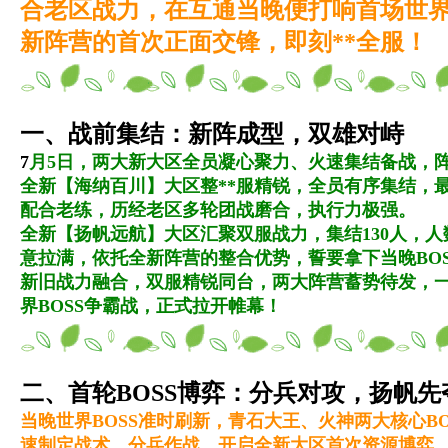
合老区战力，在互通当晚便打响首场世界
新阵营的首次正面交锋，即刻**全服！
一、战前集结：新阵成型，双雄对峙
7
月5日，两大新大区全员凝心聚力、火速集结备战，
全新【海纳百川】大区整**服精锐，全员有序集结，最
配合老练，历经老区多轮团战磨合，执行力极强。
全新【扬帆远航】大区汇聚双服战力，集结130人，
意拉满，依托全新阵营的整合优势，誓要拿下当晚BOS
新旧战力融合，双服精锐同台，两大阵营蓄势待发，
界BOSS争霸战，正式拉开帷幕！
二、首轮BOSS博弈：分兵对攻，扬帆先
当晚世界BOSS准时刷新，青石大王、火神两大核心B
速制定战术、分兵作战，开启全新大区首次资源博弈