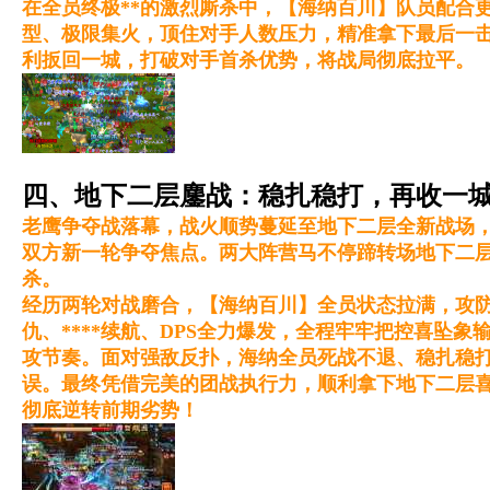
在全员终极**的激烈厮杀中，【海纳百川】队员配合
型、极限集火，顶住对手人数压力，精准拿下最后一击
利扳回一城，打破对手首杀优势，将战局彻底拉平。
四、地下二层鏖战：稳扎稳打，再收一
老鹰争夺战落幕，战火顺势蔓延至地下二层全新战场，
双方新一轮争夺焦点。两大阵营马不停蹄转场地下二
杀。
经历两轮对战磨合，【海纳百川】全员状态拉满，攻
仇、****续航、DPS全力爆发，全程牢牢把控喜坠
攻节奏。面对强敌反扑，海纳全员死战不退、稳扎稳
误。最终凭借完美的团战执行力，顺利拿下地下二层喜
彻底逆转前期劣势！