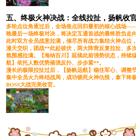
五、终极火神决战：全线拉扯，扬帆收
多轮点位角逐过后，全场焦点回归最初的核心战场——
晚最后一场终极对决，将决定互通首战的最终胜负走
此时双方全员战意拉满，倾尽所有战力集结火神点位
漫天交织，团战**此起彼伏，两大阵营反复拉扯、多
氛围感拉满。【海纳百川】延续此前强势状态，持续
航】依托人数优势顽强反扑、步步紧**。
漫长的极限拉扯过后，【扬帆远航】稳住军心、调整
集中全员火力终结战局，成功锁死火神仇恨，拿下终极
BOSS大战完美收官。