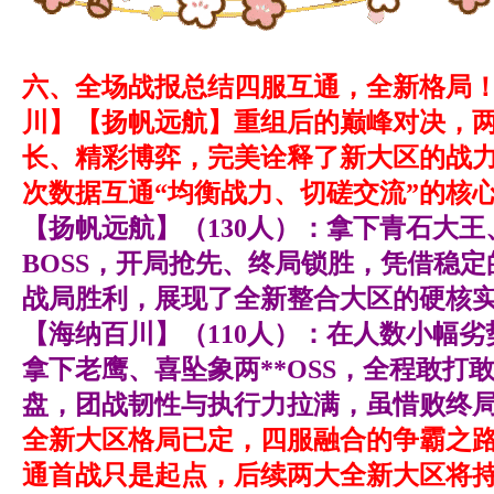
六、全场战报总结
四服互通，全新格局
川】【扬帆远航】重组后的巅峰对决，
长、精彩博弈，完美诠释了新大区的战
次数据互通“均衡战力、切磋交流”的核
【扬帆远航】（130人）：拿下青石大
BOSS，开局抢先、终局锁胜，凭借稳
战局胜利，展现了全新整合大区的硬核
【海纳百川】（110人）：在人数小幅
拿下老鹰、喜坠象两**OSS，全程敢打
盘，团战韧性与执行力拉满，虽惜败终
全新大区格局已定，四服融合的争霸之
通首战只是起点，后续两大全新大区将