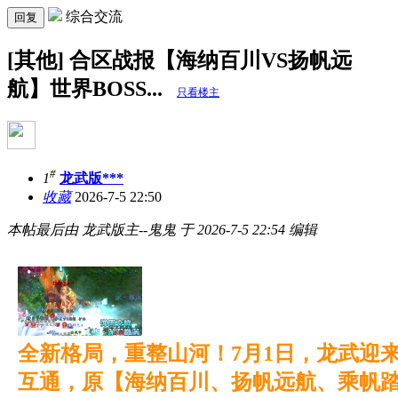
综合交流
回复
[其他] 合区战报【海纳百川VS扬帆远
航】世界BOSS...
只看楼主
#
1
龙武版***
收藏
2026-7-5 22:50
本帖最后由 龙武版主--鬼鬼 于 2026-7-5 22:54 编辑
全新格局，重整山河！7月1日，龙武迎
互通，原【海纳百川、扬帆远航、乘帆